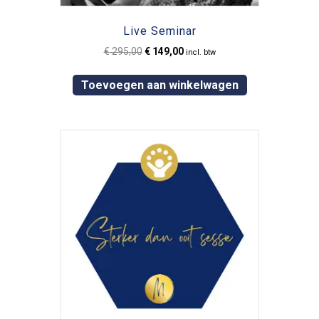
Live Seminar
Oorspronkelijke
Huidige
€
295,00
€
149,00
incl. btw
prijs
prijs
was:
is:
Toevoegen aan winkelwagen
€ 295,00.
€ 149,00.